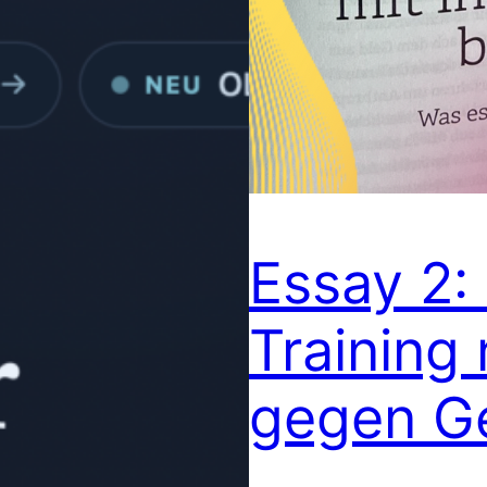
Essay 2: 
Training 
gegen G