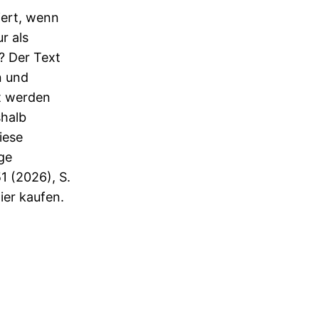
iert, wenn
r als
t? Der Text
n und
gt werden
shalb
iese
ge
1 (2026), S.
hier kaufen.