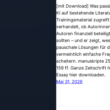
[mit Download] Was pass
KI auf bestehende Literatu
Trainingsmaterial zugreif
verhandelt, ob Autorinne
Autoren finanziell beteili
sollten – und er zeigt, we
pauschale Lösungen für d
vermeintlich einfache Fra
scheitern. manuskripte 25
159 ff. Ganze Zeitschrift 
Essay hier downloaden.
Mai 31, 2026