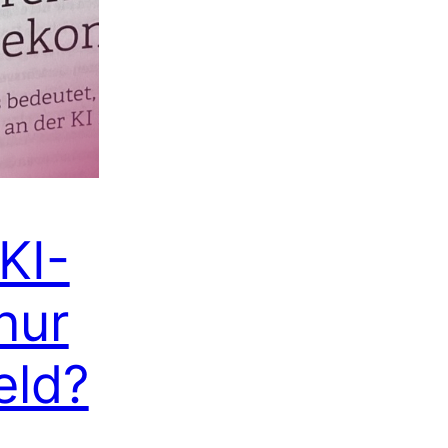
KI-
nur
eld?