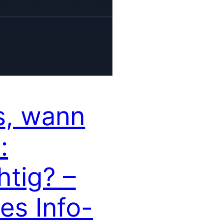
, wann
:
htig? –
es Info-